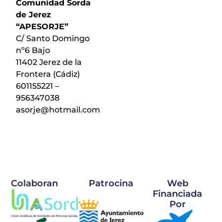
Comunidad Sorda
de Jerez
“APESORJE”
C/ Santo Domingo
nº6 Bajo
11402 Jerez de la
Frontera (Cádiz)
601155221 –
956347038
asorje@hotmail.com
Colaboran
Patrocina
Web
Financiada
Por