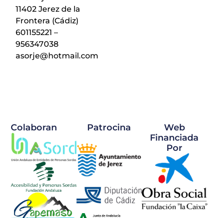
11402 Jerez de la
Frontera (Cádiz)
601155221 –
956347038
asorje@hotmail.com
Colaboran
Patrocina
Web
Financiada
Por