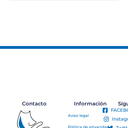
Contacto
Información
Sí
FACEB
Aviso legal
Insta
Política de privacidad
Twitt