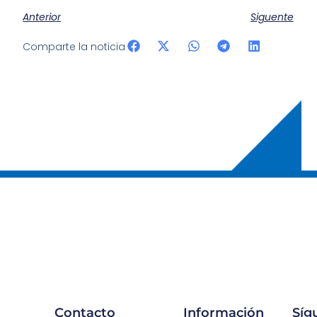
Anterior
Siguente
Comparte la noticia
Contacto
Información
Sí