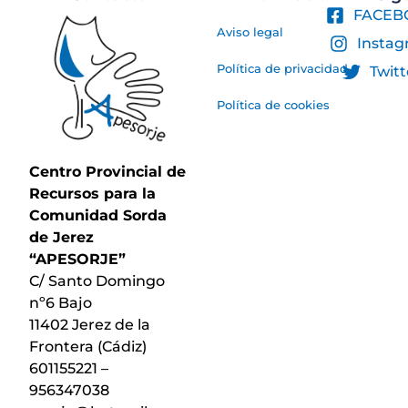
FACEB
Aviso legal
Insta
Política de privacidad
Twitt
Política de cookies
Centro Provincial de
Recursos para la
Comunidad Sorda
de Jerez
“APESORJE”
C/ Santo Domingo
nº6 Bajo
11402 Jerez de la
Frontera (Cádiz)
601155221 –
956347038