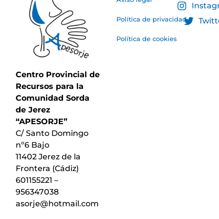
Insta
Política de privacidad
Twitt
Política de cookies
Centro Provincial de
Recursos para la
Comunidad Sorda
de Jerez
“APESORJE”
C/ Santo Domingo
nº6 Bajo
11402 Jerez de la
Frontera (Cádiz)
601155221 –
956347038
asorje@hotmail.com