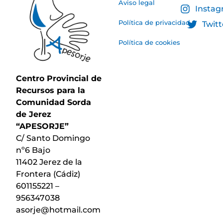
Aviso legal
Insta
Política de privacidad
Twitt
Política de cookies
Centro Provincial de
Recursos para la
Comunidad Sorda
de Jerez
“APESORJE”
C/ Santo Domingo
nº6 Bajo
11402 Jerez de la
Frontera (Cádiz)
601155221 –
956347038
asorje@hotmail.com