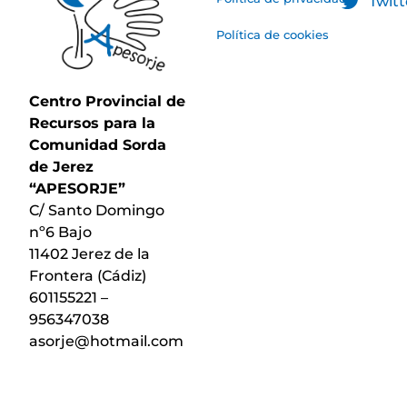
Twitt
Política de cookies
Centro Provincial de
Recursos para la
Comunidad Sorda
de Jerez
“APESORJE”
C/ Santo Domingo
nº6 Bajo
11402 Jerez de la
Frontera (Cádiz)
601155221 –
956347038
asorje@hotmail.com