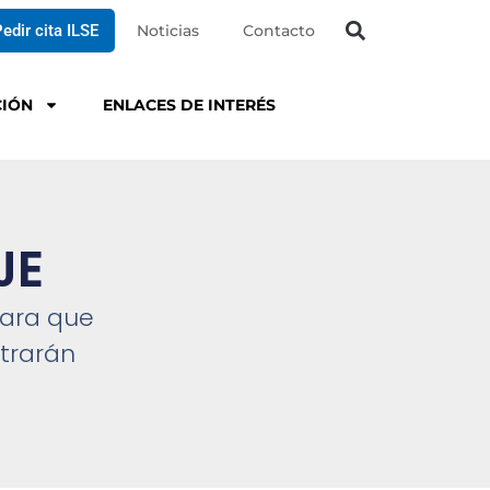
edir cita ILSE
Noticias
Contacto
IÓN
ENLACES DE INTERÉS
JE
para que
ntrarán