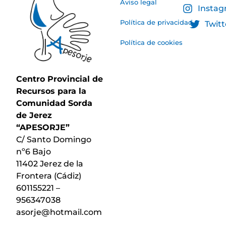
Aviso legal
Insta
Política de privacidad
Twitt
Política de cookies
Centro Provincial de
Recursos para la
Comunidad Sorda
de Jerez
“APESORJE”
C/ Santo Domingo
nº6 Bajo
11402 Jerez de la
Frontera (Cádiz)
601155221 –
956347038
asorje@hotmail.com